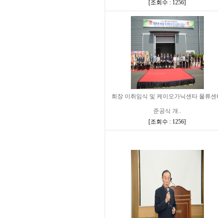
[
조회수 : 1256
]
회장 이취임식 및 케이오가닉센타 물류센
준공식 개..
[
조회수 : 1256
]