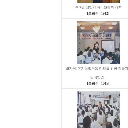
2024년 상반기 대의원총회 개최
[
조회수 : 1912
]
[발자취}유기농업운동 미래를 위한 각급
연대방안..
[
조회수 : 1615
]