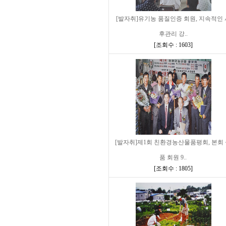
[발자취]유기농 품질인증 회원, 지속적인 
후관리 강..
[
조회수 : 1603
]
[발자취]제1회 친환경농산물품평회, 본회
품 회원 9..
[
조회수 : 1805
]