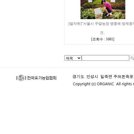
[발자취]"서울시 주말농장 병충해 방제용
건..
[
조회수 : 1681
]