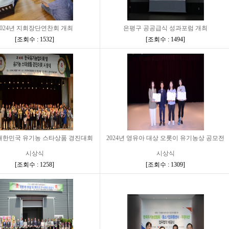
2024년 지회장단연찬회 개최
은평구 공공급식 성과포럼 개최
[
조회수 : 1532
]
[
조회수 : 1494
]
년 대한민국 유기농 스타상품 경진대회
2024년 영유아 대상 오롯이 유기농상 공모전
시상식
시상식
[
조회수 : 1258
]
[
조회수 : 1309
]