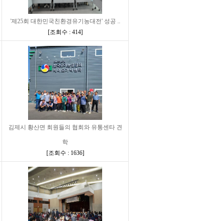
'제25회 대한민국친환경유기농대전' 성공 ..
[
조회수 : 414
]
김제시 황산면 회원들의 협회와 유통센타 견
학
[
조회수 : 1636
]