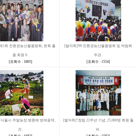
]제1회 친환경농산물품평회, 본회 출
[발자취]'99 친환경농산물품평회 및 박람회
품 회원 9..
주관..
[
조회수 : 1805
]
[
조회수 : 1554
]
]"서울시 주말농장 병충해 방제용역,
[발자취]"창립 22주년 기념, 25,000명 회원 돌
건..
파..