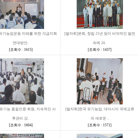
}유기농업운동 미래를 위한 각급지회
[발자취]본회, 창립 21년 맞이 비약적인 발전
연대방안..
속에 24..
[
조회수 : 1615
]
[
조회수 : 1437
]
]유기농 품질인증 회원, 지속적인 사
[발자취]한국 유기농업, 대아시아 국제교류
후관리 강..
의 새로운 ..
[
조회수 : 1604
]
[
조회수 : 1571
]