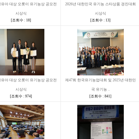
 영유아 대상 오롯이 유기농상 공모전
2026년 대한민국 유기농 스타상품 경진대회
시상식
시상식
[
조회수 : 18
]
[
조회수 : 13
]
 영유아 대상 오롯이 유기농상 공모전
제47회 한국유기농업대회 및 2025년 대한민
시상식
국 유기농 ..
[
조회수 : 974
]
[
조회수 : 841
]