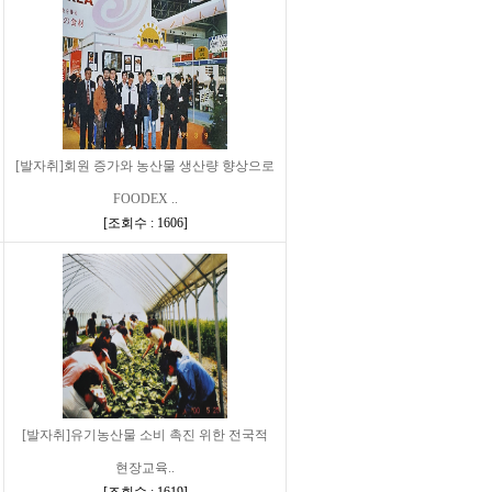
[발자취]회원 증가와 농산물 생산량 향상으로
FOODEX ..
[
조회수 : 1606
]
[발자취]유기농산물 소비 촉진 위한 전국적
현장교육..