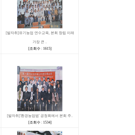
[발자취]유기농업 연수교육, 본회 창립 이래
가장 큰 ..
[
조회수 : 1615
]
[발자취]'환경농업법' 공청회에서 본회 주..
[
조회수 : 1534
]