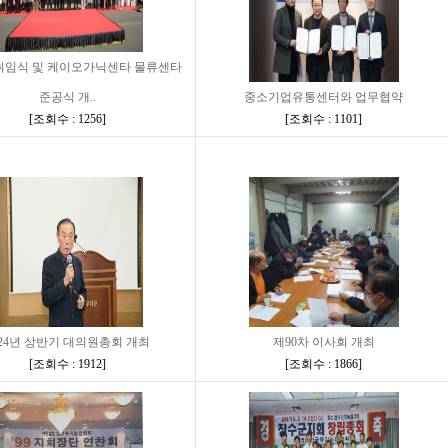
취임식 및 케이오가닉센타 물류센타
준공식 개..
중소기업유통센터와 업무협약
[
조회수 : 1256
]
[
조회수 : 1101
]
024년 상반기 대의원총회 개최
제90차 이사회 개최
[
조회수 : 1912
]
[
조회수 : 1866
]