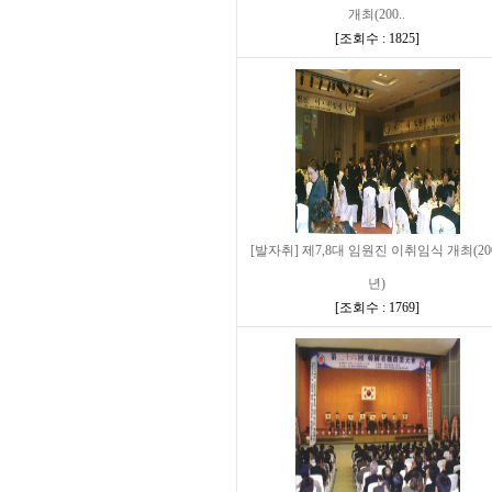
개최(200..
[
조회수 : 1825
]
[발자취] 제7,8대 임원진 이취임식 개최(20
년)
[
조회수 : 1769
]