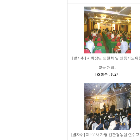
[발자취] 지회장단 연찬회 및 인증지도위
교육 개최..
[
조회수 : 1827
]
[발자취] 제405차 가평 친환경농업 연수