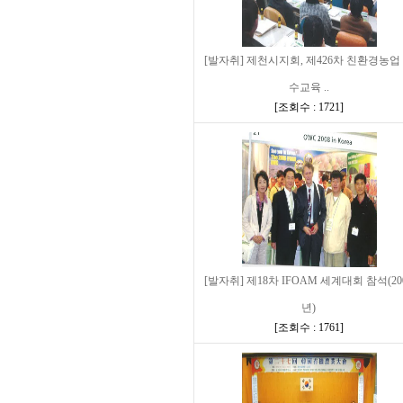
[발자취] 제천시지회, 제426차 친환경농업
수교육 ..
[
조회수 : 1721
]
[발자취] 제18차 IFOAM 세계대회 참석(20
년)
[
조회수 : 1761
]