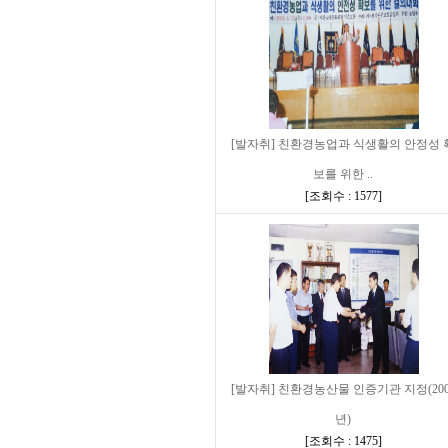
[발자취] 친환경농업과 식생활의 안정성 
보를 위한 ..
[
조회수 : 1577
]
[발자취] 친환경농산물 인증기관 지정(200
년)
[
조회수 : 1475
]