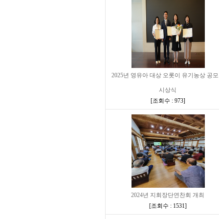
2025년 영유아 대상 오롯이 유기농상 공
시상식
[
조회수 : 973
]
2024년 지회장단연찬회 개최
[
조회수 : 1531
]