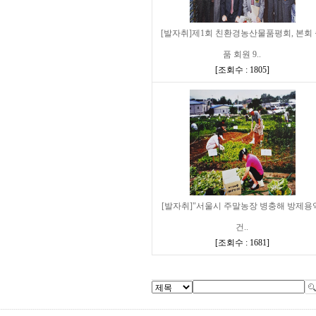
[발자취]제1회 친환경농산물품평회, 본회
품 회원 9..
[
조회수 : 1805
]
[발자취]"서울시 주말농장 병충해 방제용
건..
[
조회수 : 1681
]