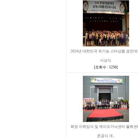
2024년 대한민국 유기농 스타상품 경진대
시상식
[
조회수 : 1256
]
회장 이취임식 및 케이오가닉센타 물류센
준공식 개..