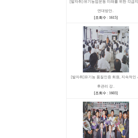
[발자취}유기농업운동 미래를 위한 각급
연대방안..
[
조회수 : 1615
]
[발자취]유기농 품질인증 회원, 지속적인 
후관리 강..
[
조회수 : 1603
]