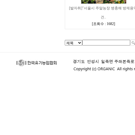
[발자취]"서울시 주말농장 병충해 방제용
건..
[
조회수 : 1682
]