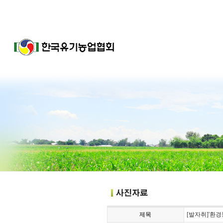
제목
[발자취]'환경