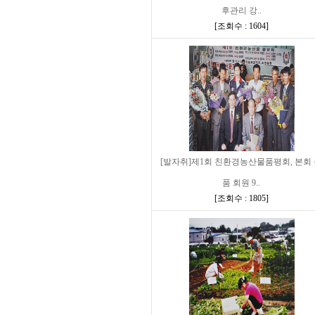
후관리 강..
[
조회수 : 1604
]
[발자취]제1회 친환경농산물품평회, 본회
품 회원 9..
[
조회수 : 1805
]