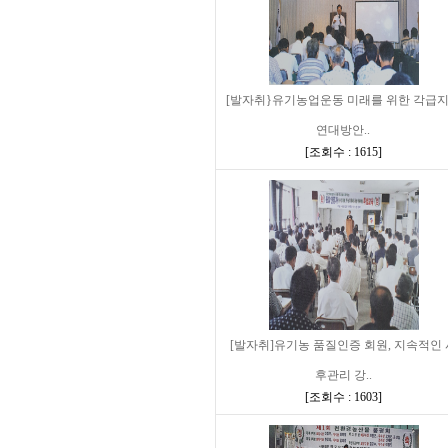
[발자취}유기농업운동 미래를 위한 각급
연대방안..
[
조회수 : 1615
]
[발자취]유기농 품질인증 회원, 지속적인 
후관리 강..
[
조회수 : 1603
]