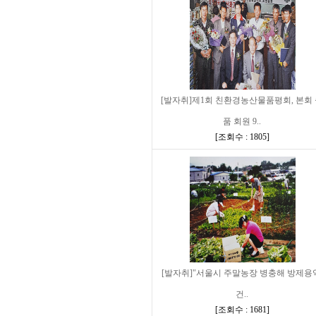
[발자취]제1회 친환경농산물품평회, 본회
품 회원 9..
[
조회수 : 1805
]
[발자취]"서울시 주말농장 병충해 방제용
건..
[
조회수 : 1681
]