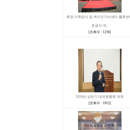
회장 이취임식 및 케이오가닉센타 물류센
준공식 개..
[
조회수 : 1256
]
2024년 상반기 대의원총회 개최
[
조회수 : 1912
]