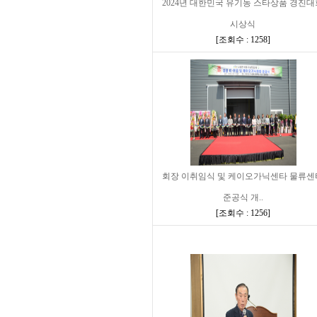
2024년 대한민국 유기농 스타상품 경진대
시상식
[
조회수 : 1258
]
회장 이취임식 및 케이오가닉센타 물류센
준공식 개..
[
조회수 : 1256
]