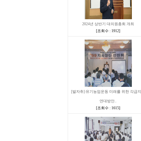
2024년 상반기 대의원총회 개최
[
조회수 : 1912
]
[발자취}유기농업운동 미래를 위한 각급
연대방안..
[
조회수 : 1615
]