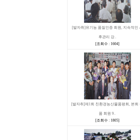
[발자취]유기농 품질인증 회원, 지속적인 
후관리 강..
[
조회수 : 1604
]
[발자취]제1회 친환경농산물품평회, 본회
품 회원 9..
[
조회수 : 1805
]