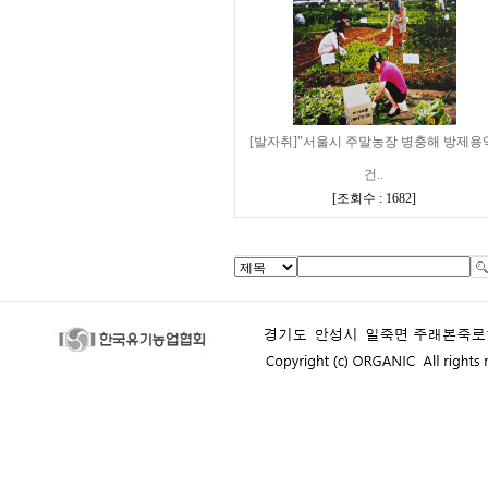
[발자취]"서울시 주말농장 병충해 방제용
건..
[
조회수 : 1682
]