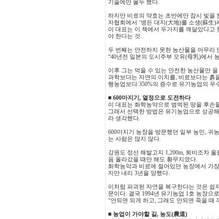
기술에만 몰두 했다.
하지만 비료의 약효는 초반에만 잠시 빛을 
자협회에서 ‘병든 대지(大地)를 소생(蘇生
이 대표는 이 책에서 두가지를 깨달았다고 
야 한다는 것.
두 번째는 안전하지 못한 농산물을 아무리 
“40년전 일본의 도시주부 모유(母乳)에서 
이후 그는 먹을 수 있는 안전한 농산물만 
과학보다는 자연의 이치를, 비료보다는 흙을
행농업보다 350%의 증수로 유기농업의 우
■ 600마지기, 열정으로 도전하다
이 대표는 화학농약으로 범벅된 땅을 후손들
그래서 선택한 방법은 유기농업으로 성공해
라 생각했다.
600마지기 농장을 방문했던 일부 농민, 귀
는 사람은 많지 않다.
강원도 정선 해발고지 1,200m, 퇴비조차 올
음 올라갔을 때만 해도 황무지였다.
화학농약과 비료에 절어있던 농장에서 가장 
지만 내리 3년을 망했다.
이처럼 파괴된 자연을 복구한다는 것은 쉽지
문이다. 결국 1994년 유기농업 1호 농장으
“안되면 되게 하고, 그래도 안되면 죽을 때
■ 농업이 가야할 길, 농도(農道)