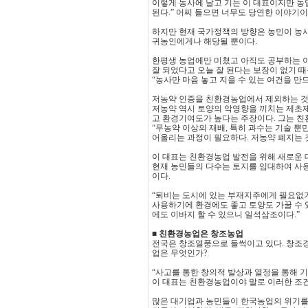
이렇게 농사에 날고 기는 이 대표이지만 농
된다.” 어찌 들으면 너무도 당연한 이야기이
하지만 현재 국가정책의 방향은 농민이 농사
귀농인에게나 해당될 뿐이다.
한평생 농업에만 미쳤고 아직도 공부하는 이
잘 되었다고 오늘 잘 된다는 보장이 없기 때
“농사만 마음 놓고 지을 수 있는 여건을 
저농약 인증을 친환경농업에서 제외하는 것
저농약 역시 토양의 악영향을 끼치는 제초제
고 환경기여도가 높다는 주장이다. 그는 친
“무농약 이상의 재배, 특히 과수는 기술 
어올리는 과정이 필요하다. 저농약 폐지는 
이 대표는 친환경농업 발전을 위해 새로운 
현재 농민들의 다수는 토지를 임대하여 사
이다.
“퇴비는 도시에 있는 부재지주에게 필요없기
사용하기에 환경에도 좋고 토양도 가꿀 수 
에도 이바지 할 수 있으니 일석삼조이다.”
■ 친환경농업은 창조농업
전국은 창조열풍으로 들썩이고 있다. 창조경
업은 무엇인가?
“사고를 통한 창의적 발상과 열정을 통해 
이 대표는 친환경농업이야 말로 이러한 조
많은 대기업과 농민들이 한국농업의 위기를