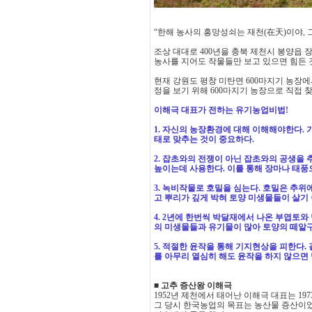
“한해 농사의 흥망성쇠는 재천(在天)이야, 
조상 대대로 400년을 충북 제천시 봉양읍 
농사를 지어도 작물들만 보고 있으면 힘든 
현재 강원도 평창 미탄면 600마지기 농장에
정을 보기 위해 600마지기 농장으로 직접 
이해극 대표가 전하는 유기농업비법!
1. 자신의 농장환경에 대해 이해해야한다.
태로 맞추는 것이 중요하다.
2. 잡초와의 전쟁이 아닌 잡초와의 공생을
높이는데 사용한다. 이를 통해 장마나 태풍
3. 녹비작물로 호밀을 심는다. 호밀은 추위
고 뿌리가 깊게 박혀 토양 미생물들이 살기
4. 2년에 한번씩 박달재에서 나온 부엽토와
의 미생물들과 유기물이 많아 토양의 떼알
5. 적절한 윤작을 통해 기지현상을 피한다.
를 아무리 열심히 해도 윤작을 하지 않으면
■ 고추 증산왕 이해극
1952년 제천에서 태어난 이해극 대표는 19
그 당시 한국농업의 목표는 농산물 증산이었