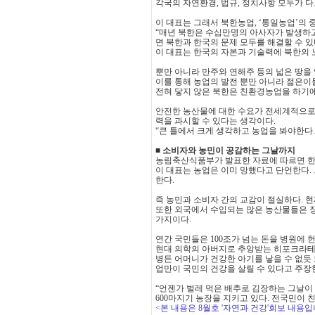
각국의 자연환경, 법규, 정치사항 모두가 
이 대표는 그래서 북한농업, ‘통일농업’의 
“매년 북한은 수십만명의 아사자가 발생하고
면 북한과 한국의 문제 모두를 해결할 수 있
이 대표는 한국의 자본과 기술력에 북한의 
뿐만 아니라 만주와 연해주 등의 넓은 땅을
이를 통해 농업의 발전 뿐만 아니라 젊은이
전혀 닿지 않은 북한은 친환경농업을 하기
안전한 농산물에 대한 수요가 전세계적으로
력을 과시할 수 있다는 생각이다.
“큰 틀에서 크게 생각하고 농업을 봐야한다.
■ 소비자와 농민이 공감하는 그날까지
농림축산식품부가 발표한 자료에 따르면 한국은
이 대표는 농업은 이미 망했다고 단언한다.
한다.
즉 농민과 소비자 간의 교감이 절실하다. 
또한 외국에서 수입되는 많은 농산물들은 장
가지이다.
연간 국민들은 100조가 넘는 돈을 병원에
현대 의학의 아버지로 추앙받는 히포크라테스
병든 어머니가 건강한 아기를 낳을 수 없듯
업만이 국민의 건강을 살릴 수 있다고 주장
“언젠가 벌레 먹은 배추로 김장하는 그날이
600마지기 농장을 지키고 있다. 전국민이
<본 내용은 8월호 '자연과 건강'회보 내용입